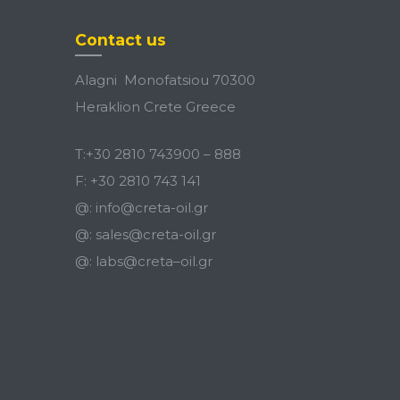
Contact us
Alagni Monofatsiou 70300
Heraklion Crete Greece
T:
+30 2810 743900
–
888
F:
+30 2810 743 141
@:
info@creta-oil.gr
@:
sales@creta-oil.gr
@:
labs
@
creta
–
oil
.
gr