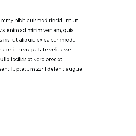
nummy nibh euismod tincidunt ut
isi enim ad minim veniam, quis
is nisl ut aliquip ex ea commodo
drerit in vulputate velit esse
la facilisis at vero eros et
esent luptatum zzril delenit augue