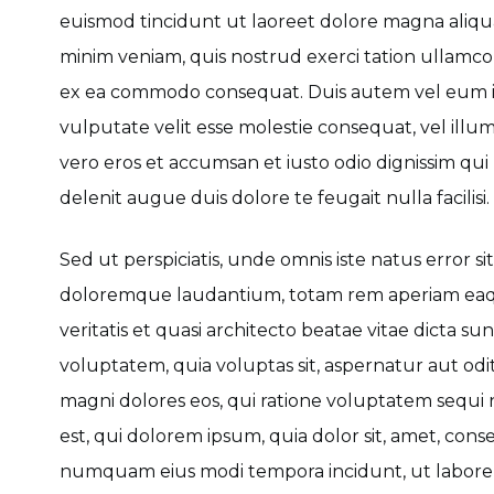
euismod tincidunt ut laoreet dolore magna aliqua
minim veniam, quis nostrud exerci tation ullamcorp
ex ea commodo consequat. Duis autem vel eum iri
vulputate velit esse molestie consequat, vel illum 
vero eros et accumsan et iusto odio dignissim qui
delenit augue duis dolore te feugait nulla facilisi.
Sed ut perspiciatis, unde omnis iste natus error 
doloremque laudantium, totam rem aperiam eaque
veritatis et quasi architecto beatae vitae dicta s
voluptatem, quia voluptas sit, aspernatur aut od
magni dolores eos, qui ratione voluptatem sequ
est, qui dolorem ipsum, quia dolor sit, amet, consec
numquam eius modi tempora incidunt, ut labor