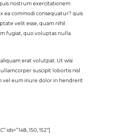
quis nostrum exercitationem
id ex ea commodi consequatur? quis
tate velit esse, quam nihil
m fugiat, quo voluptas nulla
liquam erat volutpat. Ut wisi
llamcorper suscipit lobortis nisl
vel eum iriure dolor in hendrerit
 ids=”148, 150, 152″]