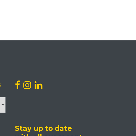
s
Stay up to date