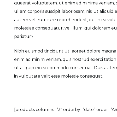
quaerat voluptatem. ut enim ad minima veniam, 
ullam corporis suscipit laboriosam, nisi ut aliqu
autem vel eum iure reprehenderit, qui in ea volup
molestiae consequatur, vel illum, qui dolorem eu
pariatur?
Nibh euismod tincidunt ut laoreet dolore magna a
enim ad minim veniam, quis nostrud exerci tation u
ut aliquip ex ea commodo consequat. Duis autem 
in vulputate velit esse molestie consequat.
[products columns=”3″ orderby=”date” order=”ASC”