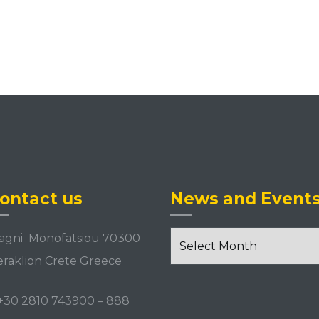
ontact us
News and Event
News
agni Monofatsiou 70300
and
raklion Crete Greece
Events
+30 2810 743900
–
888