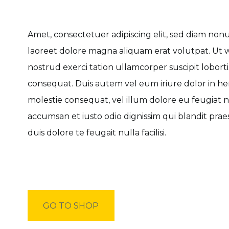
Amet, consectetuer adipiscing elit, sed diam no
laoreet dolore magna aliquam erat volutpat. Ut w
nostrud exerci tation ullamcorper suscipit lobort
consequat. Duis autem vel eum iriure dolor in hen
molestie consequat, vel illum dolore eu feugiat nul
accumsan et iusto odio dignissim qui blandit pra
duis dolore te feugait nulla facilisi.
GO TO SHOP