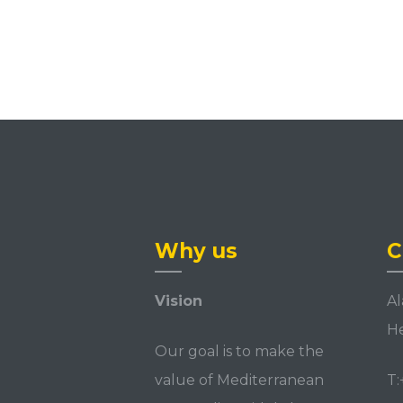
Why us
C
Vision
Al
He
Our goal is to make the
value of Mediterranean
T: