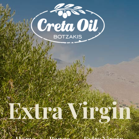
Extra Virgin
Home
Range
Extra Virgin