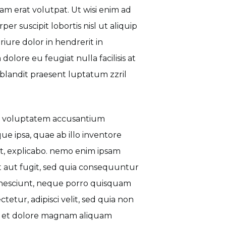
m erat volutpat. Ut wisi enim ad
er suscipit lobortis nisl ut aliquip
ure dolor in hendrerit in
dolore eu feugiat nulla facilisis at
 blandit praesent luptatum zzril
sit voluptatem accusantium
 ipsa, quae ab illo inventore
unt, explicabo. nemo enim ipsam
it aut fugit, sed quia consequuntur
i nesciunt, neque porro quisquam
tetur, adipisci velit, sed quia non
e et dolore magnam aliquam